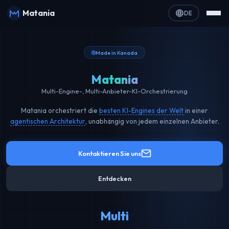
language
Matania
DE
Made in Kanada
Matania
Multi-Engine-, Multi-Anbieter-KI-Orchestrierung
Matania orchestriert die
besten KI-Engines der Welt
in einer
agentischen Architektur
, unabhängig von jedem einzelnen Anbieter.
Kontaktieren Sie uns
Entdecken
Multi