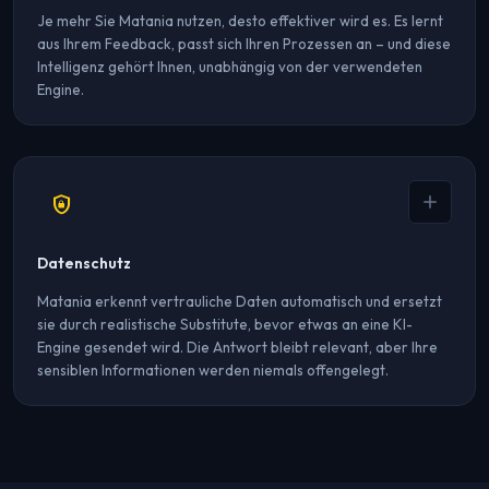
Je mehr Sie Matania nutzen, desto effektiver wird es. Es lernt
aus Ihrem Feedback, passt sich Ihren Prozessen an – und diese
Intelligenz gehört Ihnen, unabhängig von der verwendeten
Engine.
Lernmechanismen
Feinabstimmung auf Ihre Geschäftsdaten
Integrierte menschliche Feedback-Schleife
shield_lock
Kontinuierliche RAG-Wissensanreicherung
Anbieterübergreifend portable Intelligenz
Datenschutz
Matania erkennt vertrauliche Daten automatisch und ersetzt
sie durch realistische Substitute, bevor etwas an eine KI-
Engine gesendet wird. Die Antwort bleibt relevant, aber Ihre
sensiblen Informationen werden niemals offengelegt.
So funktioniert es
Automatische Erkennung sensibler Daten (Namen, Nummern,
Adressen...)
Ersetzung durch kohärente fiktive Werte