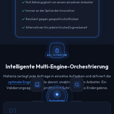
check
Null Abhängigkeit von einem einzelnen Anbieter
check
Immer an der Spitze der Innovation
check
Resilient gegen geopolitische Risiken
check
Alternativen für jede kritische Engine bereit
ARCHITEKTUR
Intelligente Multi-Engine-Orchestrierung
Matania zerlegt jede Anfrage in einzelne Aufgaben und aktiviert die
optimale Engine
für jede davon, unabhängig vom Anbieter. Ein
Validierungsagent überprüft jeden Schritt und das Endergebnis.
Orchestrator
01