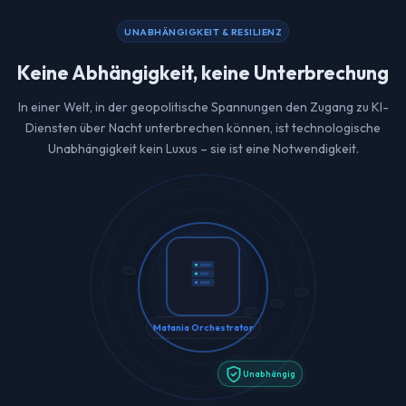
Rückeinsetzung der echten Werte in die endgültige Antwort
UNABHÄNGIGKEIT & RESILIENZ
Keine vertraulichen Daten werden jemals an KI-Anbieter
gesendet
Keine Abhängigkeit, keine Unterbrechung
In einer Welt, in der geopolitische Spannungen den Zugang zu KI-
Diensten über Nacht unterbrechen können, ist technologische
Unabhängigkeit kein Luxus – sie ist eine Notwendigkeit.
Matania Orchestrator
Unabhängig