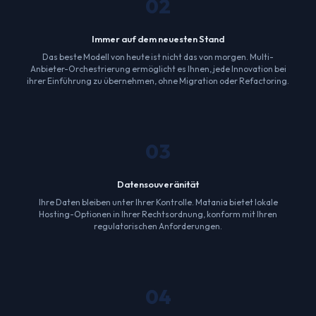
02
Immer auf dem neuesten Stand
Das beste Modell von heute ist nicht das von morgen. Multi-
Anbieter-Orchestrierung ermöglicht es Ihnen, jede Innovation bei
ihrer Einführung zu übernehmen, ohne Migration oder Refactoring.
03
Datensouveränität
Ihre Daten bleiben unter Ihrer Kontrolle. Matania bietet lokale
Hosting-Optionen in Ihrer Rechtsordnung, konform mit Ihren
regulatorischen Anforderungen.
04