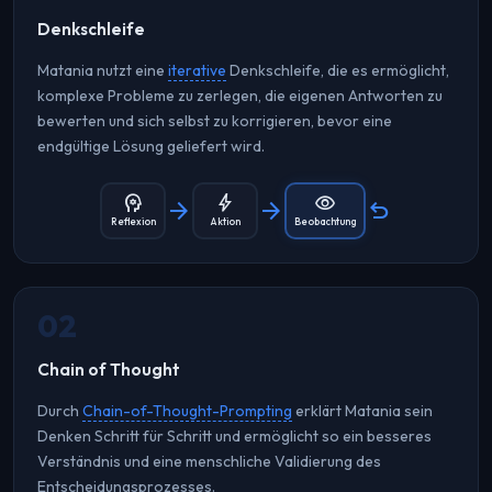
Denkschleife
Matania nutzt eine
iterative
Denkschleife, die es ermöglicht,
komplexe Probleme zu zerlegen, die eigenen Antworten zu
bewerten und sich selbst zu korrigieren, bevor eine
endgültige Lösung geliefert wird.
psychology
bolt
visibility
arrow_forward
arrow_forward
undo
Reflexion
Aktion
Beobachtung
02
Chain of Thought
Durch
Chain-of-Thought-Prompting
erklärt Matania sein
Denken Schritt für Schritt und ermöglicht so ein besseres
Verständnis und eine menschliche Validierung des
Entscheidungsprozesses.