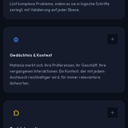
Löst komplexe Probleme, indem es sie in logische Schritte
zerlegt, mit Validierung auf jeder Ebene.
Konkretes Beispiel
„Analysiere die Auswirkungen der DSGVO auf unsere
Kundendaten-Pipeline und schlage einen Compliance-Plan
neurology
vor"
Matania zerlegt es: Datenfluss-Mapping → Identifikation von
Nicht-Konformitäten → Auswirkungsanalyse → priorisierte
Gedächtnis & Kontext
Empfehlungen mit Umsetzungszeitplan.
Matania merkt sich: Ihre Präferenzen, Ihr Geschäft, Ihre
vergangenen Interaktionen. Ein Kontext, der mit jedem
Austausch reichhaltiger wird, für immer relevantere
Antworten.
Was Matania sich merkt
Verlauf von Aktionen und Entscheidungen
Benutzerprofil und Präferenzen
extension
Geschäftskontext (Terminologie, Prozesse, Daten)
Konsistenz über Sitzungen und Projekte hinweg