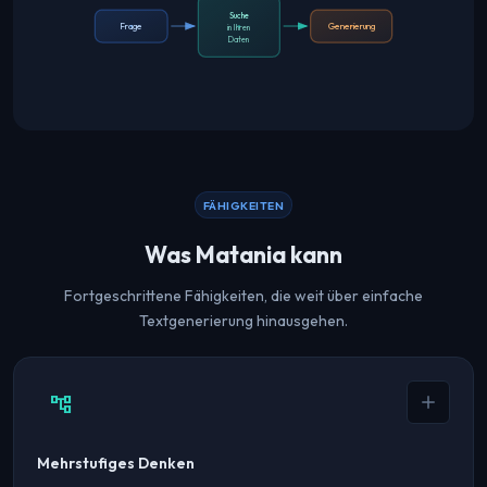
Suche
Frage
Generierung
in Ihren
Daten
FÄHIGKEITEN
Was Matania kann
Fortgeschrittene Fähigkeiten, die weit über einfache
Textgenerierung hinausgehen.
account_tree
Mehrstufiges Denken