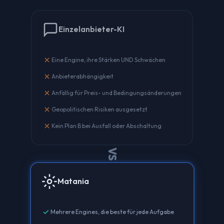
Einzelanbieter-KI
close
Eine Engine, ihre Stärken UND Schwächen
close
Anbieterabhängigkeit
close
Anfällig für Preis- und Bedingungsänderungen
close
Geopolitischen Risiken ausgesetzt
close
Kein Plan B bei Ausfall oder Abschaltung
VS
Matania
check
Mehrere Engines, die beste für jede Aufgabe