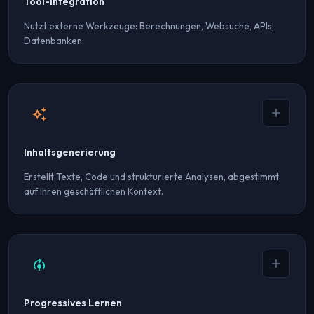
Tool-Integration
Nutzt externe Werkzeuge: Berechnungen, Websuche, APIs,
Datenbanken.
Verfügbare Werkzeuge
Taschenrechner
Websuche
REST-APIs
SQL-Datenbanken
Dateien
auto_awesome
Inhaltsgenerierung
Erstellt Texte, Code und strukturierte Analysen, abgestimmt
auf Ihren geschäftlichen Kontext.
Inhaltstypen
Professionelles Schreiben
Technische Dokumentation
model_training
Code und Skripte
Datenanalyse
Progressives Lernen