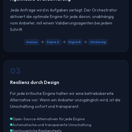
Jede Anfrage wird in Aufgaben zerlegt. Der Orchestrator
aktiviert die optimale Engine für jede davon, unabhängig
vom Anbieter, mit einem Validierungsagenten bei jedem
Schritt.
arrow_forward
arrow_forward
arrow_forward
Analyse
Engine A
Engine B
Validierung
03
Resilienz durch Design
Für jede kritische Engine halten wir eine betriebsbereite
Alternative vor. Wenn ein Anbieter unzugänglich wird, ist die
Umschaltung sofort und transparent.
Open-Source-Alternativen für jede Engine
Automatische und transparente Umschaltung
Kontinuierliche Resilienztests